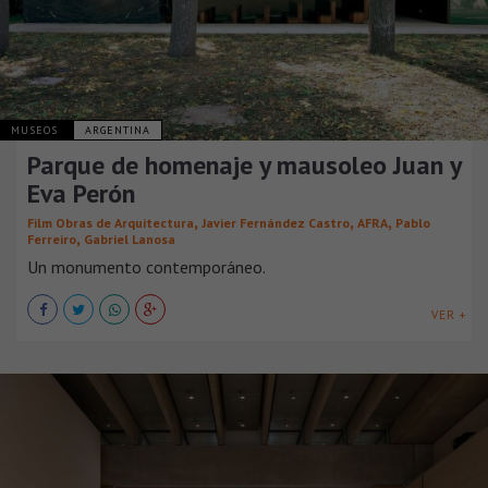
MUSEOS
ARGENTINA
Parque de homenaje y mausoleo Juan y
Eva Perón
,
,
,
Film Obras de Arquitectura
Javier Fernández Castro
AFRA
Pablo
,
Ferreiro
Gabriel Lanosa
Un monumento contemporáneo.
VER +