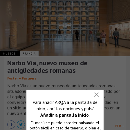
MUSEOS
FRANCIA
Narbo Via, nuevo museo de
antigüedades romanas
Foster + Partners
Narbo Via es un nuevo museo de antigüedades romanas
situado en el corazón de Narbona. El edificio, diseñado por
el equipo integrado de la práctica, está destinado a
convertirse en un nuevo hito en la entrada a la ciudad, en
un sitio adyacente al Canal de la Robine y es pionero en un
nuevo enfoque del diseño museográfico.
VER +