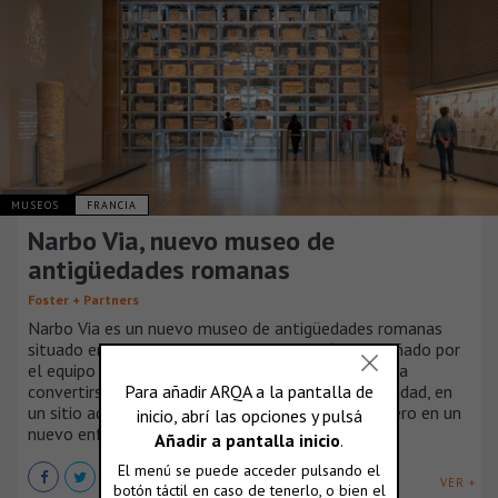
MUSEOS
FRANCIA
Narbo Via, nuevo museo de
antigüedades romanas
Foster + Partners
Narbo Via es un nuevo museo de antigüedades romanas
situado en el corazón de Narbona. El edificio, diseñado por
el equipo integrado de la práctica, está destinado a
convertirse en un nuevo hito en la entrada a la ciudad, en
un sitio adyacente al Canal de la Robine y es pionero en un
nuevo enfoque del diseño museográfico.
VER +