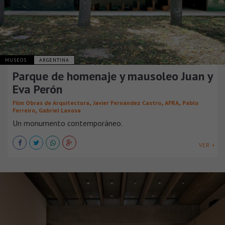
MUSEOS
ARGENTINA
Parque de homenaje y mausoleo Juan y
Eva Perón
,
,
,
Film Obras de Arquitectura
Javier Fernández Castro
AFRA
Pablo
,
Ferreiro
Gabriel Lanosa
Un monumento contemporáneo.
VER +