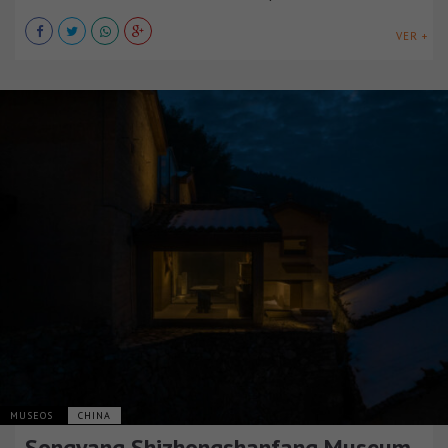
VER +
MUSEOS
CHINA
Songyang Shizhongshanfang Museum