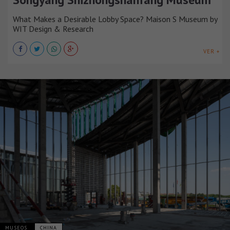
What Makes a Desirable Lobby Space? Maison S Museum by
WIT Design & Research
VER +
MUSEOS
CHINA