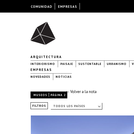
COMUNIDAD
EMPRESAS
ARQUITECTURA
INTERIORISMO
PAISAJE
SUSTENTABLE
URBANISMO
V
EMPRESAS
NOVEDADES
NOTICIAS
← Volver a la nota
|
MUSEOS
PÁGINA 2
FILTROS
TODOS LOS PAÍSES