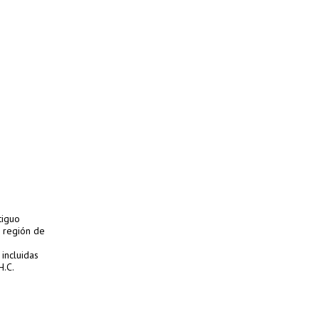
tiguo
 región de
incluidas
H.C.