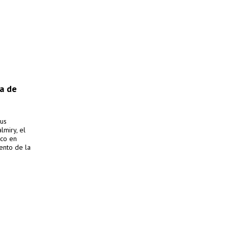
a de
sus
lmiry, el
aco en
ento de la