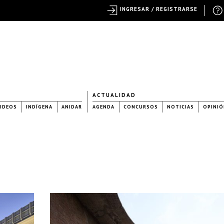
INGRESAR / REGISTRARSE
ACTUALIDAD
IDEOS
INDÍGENA
ANIDAR
AGENDA
CONCURSOS
NOTICIAS
OPINIÓ