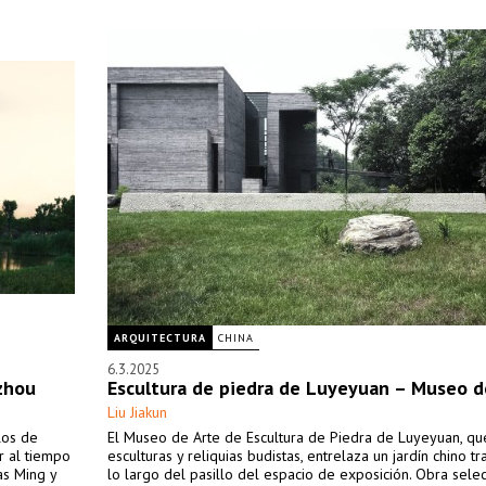
ARQUITECTURA
CHINA
6.3.2025
uzhou
Escultura de piedra de Luyeyuan – Museo d
Liu Jiakun
los de
El Museo de Arte de Escultura de Piedra de Luyeyuan, qu
r al tiempo
esculturas y reliquias budistas, entrelaza un jardín chino tr
as Ming y
lo largo del pasillo del espacio de exposición. Obra sele