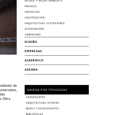
PAISAJE Y MEDIO AMBIENTE
PREMIOS
PROYECTOS
CONSTRUCCIÓN
ARQUITECTURA SUSTENTABLE
INTERIORISMO
URBANISMO
DISEÑO
EMPRESAS
ACADÉMICO
AGENDA
endiente de
omerciales,
NAVEGÁ POR TIPOLOGÍAS
ades
AEROPUERTOS
a. Obra
ARQUITECTURA EFÍMERA
BARES Y RESTAURANTES
BIBLIOTECAS