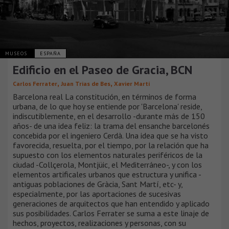
MUSEOS
ESPAÑA
Edificio en el Paseo de Gracia, BCN
,
,
Carlos Ferrater
Juan Trias de Bes
Xavier Martí
Barcelona real La constitución, en términos de forma
urbana, de lo que hoy se entiende por 'Barcelona' reside,
indiscutiblemente, en el desarrollo -durante más de 150
años- de una idea feliz: la trama del ensanche barcelonés
concebida por el ingeniero Cerdà. Una idea que se ha visto
favorecida, resuelta, por el tiempo, por la relación que ha
supuesto con los elementos naturales periféricos de la
ciudad -Collçerola, Montjüic, el Mediterráneo-, y con los
elementos artificales urbanos que estructura y unifica -
antiguas poblaciones de Gràcia, Sant Martí, etc- y,
especialmente, por las aportaciones de sucesivas
generaciones de arquitectos que han entendido y aplicado
sus posibilidades. Carlos Ferrater se suma a este linaje de
hechos, proyectos, realizaciones y personas, con su