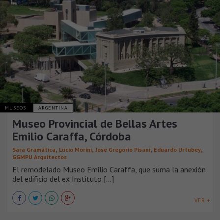
MUSEOS
ARGENTINA
Museo Provincial de Bellas Artes
Emilio Caraffa, Córdoba
,
,
,
,
Sara Gramática
Lucio Morini
José Gregorio Pisani
Eduardo Urtubey
GGMPU Arquitectos
El remodelado Museo Emilio Caraffa, que suma la anexión
del edificio del ex Instituto [...]
VER +