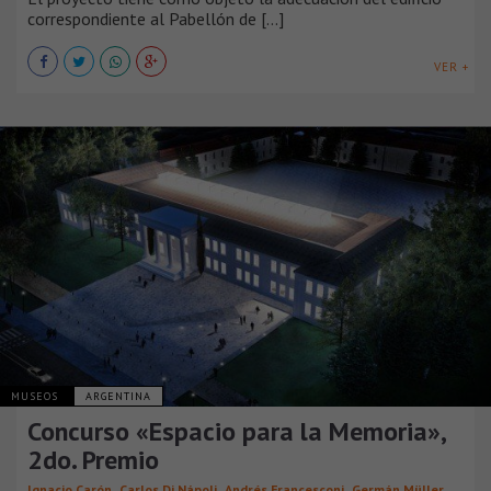
correspondiente al Pabellón de [...]
VER +
MUSEOS
ARGENTINA
Concurso «Espacio para la Memoria»,
2do. Premio
,
,
,
,
Ignacio Carón
Carlos Di Nápoli
Andrés Francesconi
Germán Müller