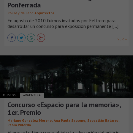
Ponferrada
Roure / de Leon Arquitectos
En agosto de 2010 fuimos invitados por Feltrero para
desarrollar un concurso para exposición permanente [...]
VER +
MUSEOS
ARGENTINA
Concurso «Espacio para la memoria»,
1er. Premio
,
,
,
Mariano Gonzalez Moreno
Ana Paula Saccone
Sebastián Batarev
Pablo Villordo
El proyecto tiene como objeto la adecuación del edificio