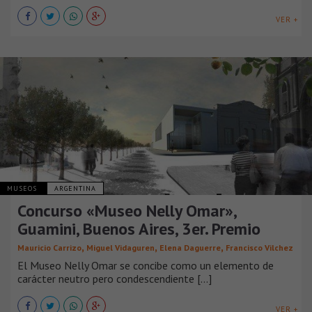
VER +
MUSEOS
ARGENTINA
Concurso «Museo Nelly Omar»,
Guamini, Buenos Aires, 3er. Premio
,
,
,
Mauricio Carrizo
Miguel Vidaguren
Elena Daguerre
Francisco Vilchez
El Museo Nelly Omar se concibe como un elemento de
carácter neutro pero condescendiente [...]
VER +