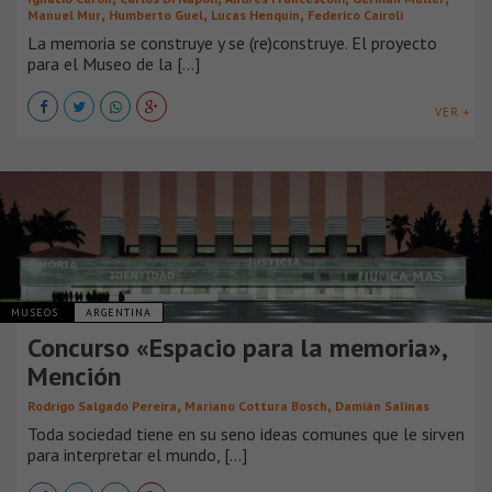
,
,
,
Manuel Mur
Humberto Guel
Lucas Henquin
Federico Cairoli
La memoria se construye y se (re)construye. El proyecto
para el Museo de la [...]
VER +
MUSEOS
ARGENTINA
Concurso «Espacio para la memoria»,
Mención
,
,
Rodrigo Salgado Pereira
Mariano Cottura Bosch
Damián Salinas
Toda sociedad tiene en su seno ideas comunes que le sirven
para interpretar el mundo, [...]