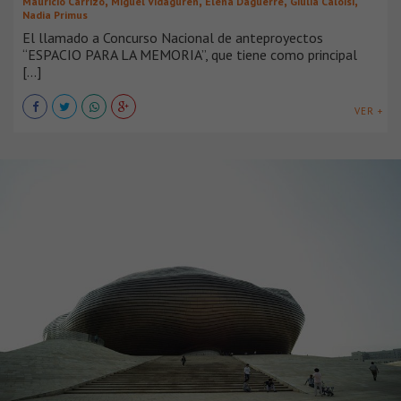
,
,
,
,
Mauricio Carrizo
Miguel Vidaguren
Elena Daguerre
Giulia Caloisi
Nadia Primus
El llamado a Concurso Nacional de anteproyectos
“ESPACIO PARA LA MEMORIA”, que tiene como principal
[...]
VER +