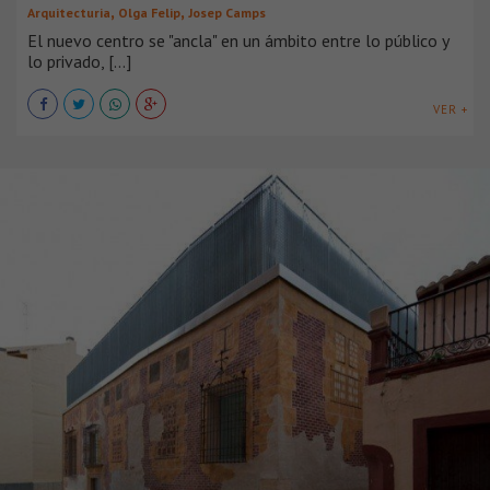
,
,
Arquitecturia
Olga Felip
Josep Camps
El nuevo centro se "ancla" en un ámbito entre lo público y
lo privado, [...]
VER +