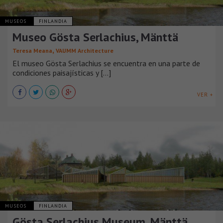
MUSEOS
FINLANDIA
Museo Gösta Serlachius, Mänttä
,
Teresa Meana
VAUMM Architecture
El museo Gösta Serlachius se encuentra en una parte de
condiciones paisajísticas y [...]
VER +
MUSEOS
FINLANDIA
Gösta Serlachius Museum, Mänttä,