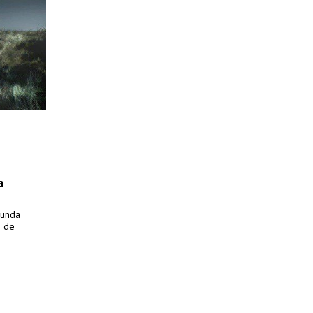
a
gunda
s de