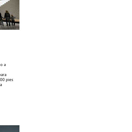
io a
para
000 pies
ra