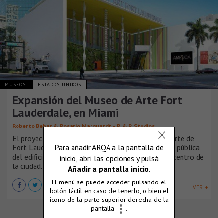
MUSEOS
ESTADOS UNIDOS
Expansión del Museo de Arte Fort
Lauderdale, en Miami
Roberto Behar & Rosario Marquardt – R & R Studios
El proyecto transforma y reinventa el Museo de Arte de
Fort Lauderdale, poniendo de relieve la dimensión pública
del edificio y creando un lugar de encuentro en el centro de
la ciudad.
VER +