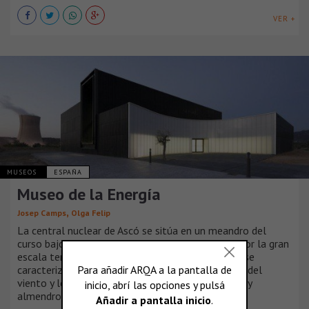
VER +
MUSEOS
ESPAÑA
Museo de la Energía
,
Josep Camps
Olga Felip
La central nuclear de Ascó se sitúa en un meandro del
curso bajo del río Ebro. El paisaje está marcado por la gran
escala territorial del río, y aunque un tanto árido se
caracteriza por su topografía, la fuerte presencia del
viento y los cultivos, terrazas de secano, olivares y
almendros, entre otros.