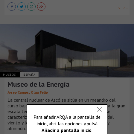
VER +
MUSEOS
ESPAÑA
Museo de la Energía
,
Josep Camps
Olga Felip
La central nuclear de Ascó se sitúa en un meandro del
curso bajo del río Ebro. El paisaje está marcado por la gran
escala territorial del río, y aunque un tanto árido se
caracteriza por su topografía, la fuerte presencia del
viento y los cultivos, terrazas de secano, olivares y
almendros, entre otros.