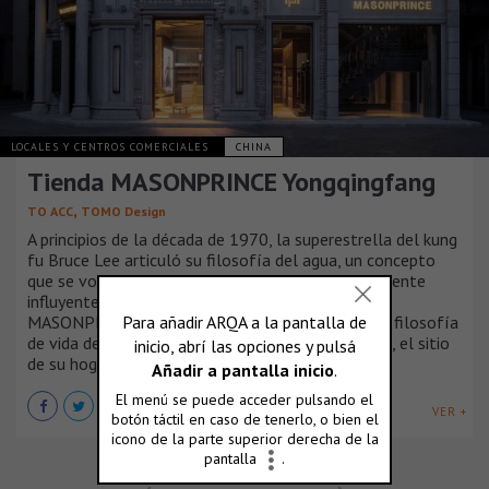
LOCALES Y CENTROS COMERCIALES
CHINA
Tienda MASONPRINCE Yongqingfang
,
TO ACC
TOMO Design
A principios de la década de 1970, la superestrella del kung
fu Bruce Lee articuló su filosofía del agua, un concepto
que se volvió ampliamente conocido y profundamente
influyente. En 2024, casi medio siglo después,
MASONPRINCE está listo para llevar adelante la filosofía
de vida de Bruce Lee en Yongqingfang, Guangzhou, el sitio
de su hogar ancestral.
VER +