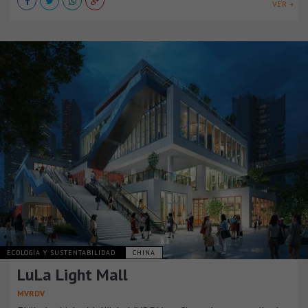
VER +
ECOLOGÍA Y SUSTENTABILIDAD
CHINA
LuLa Light Mall
MVRDV