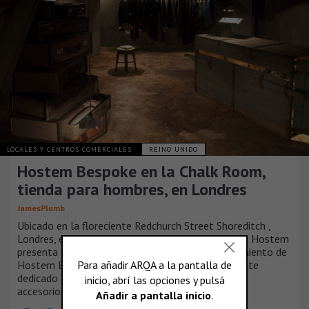
LOCALES Y CENTROS COMERCIALES
REINO UNIDO
Hostem Bespoke en la Chalk Room,
tienda para hombres, en Londres
JamesPlumb
Ubicado en la floreciente Redchurch Street Shoreditch ,
Londres, el establecimiento de ropa para hombres Hostem
presenta una propuesta innovadora con el lanzamiento de
Hostem Bespoke - un espacio único completamente
dedicado a la confección de ropa a medida y a los
accesorios.