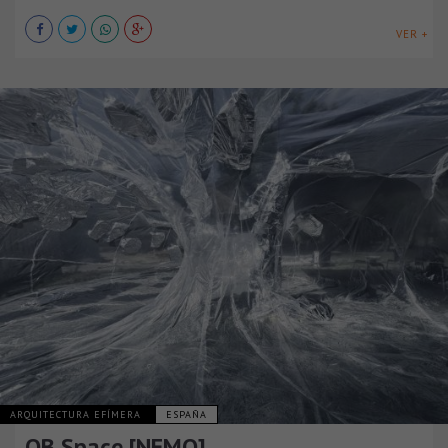
VER +
ARQUITECTURA EFÍMERA
ESPAÑA
OB Space [NEMO]