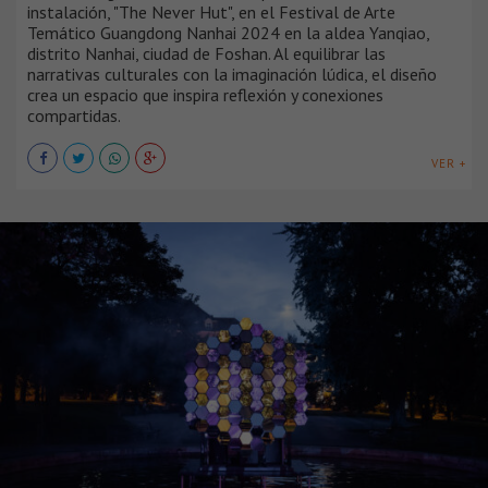
instalación, "The Never Hut", en el Festival de Arte
Temático Guangdong Nanhai 2024 en la aldea Yanqiao,
distrito Nanhai, ciudad de Foshan. Al equilibrar las
narrativas culturales con la imaginación lúdica, el diseño
crea un espacio que inspira reflexión y conexiones
compartidas.
VER +