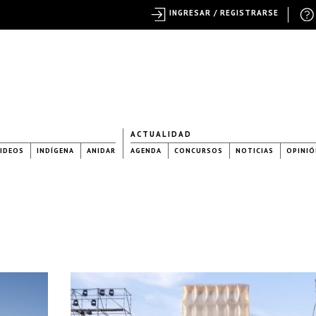
INGRESAR / REGISTRARSE
ACTUALIDAD
IDEOS
INDÍGENA
ANIDAR
AGENDA
CONCURSOS
NOTICIAS
OPINIÓ