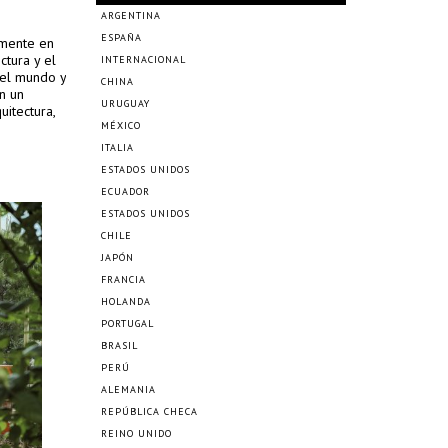
ARGENTINA
ESPAÑA
lmente en
ctura y el
INTERNACIONAL
 el mundo y
CHINA
n un
URUGUAY
uitectura,
MÉXICO
ITALIA
ESTADOS UNIDOS
ECUADOR
ESTADOS UNIDOS
CHILE
JAPÓN
FRANCIA
HOLANDA
PORTUGAL
BRASIL
PERÚ
ALEMANIA
REPÚBLICA CHECA
REINO UNIDO