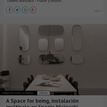
"Diseño austriaco - Placer y tesoro".
VER +
ARQUITECTURA EFÍMERA
ITALIA
A Space for being, instalación
multisala en Spazio Maiocchi