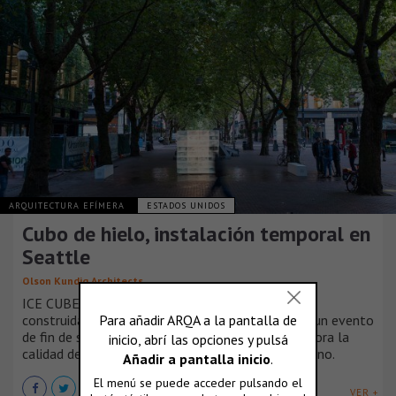
ARQUITECTURA EFÍMERA
ESTADOS UNIDOS
Cubo de hielo, instalación temporal en
Seattle
Olson Kundig Architects
ICE CUBE es una instalación temporal diseñada y
construida para el Seattle Design Festival 2016, un evento
de fin de semana que explora cómo el diseño mejora la
calidad de nuestras vidas y de nuestro centro urbano.
VER +