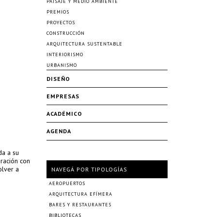
PAISAJE Y MEDIO AMBIENTE
PREMIOS
PROYECTOS
CONSTRUCCIÓN
ARQUITECTURA SUSTENTABLE
INTERIORISMO
URBANISMO
DISEÑO
EMPRESAS
ACADÉMICO
AGENDA
da a su
ración con
olver a
NAVEGÁ POR TIPOLOGÍAS
AEROPUERTOS
ARQUITECTURA EFÍMERA
BARES Y RESTAURANTES
BIBLIOTECAS