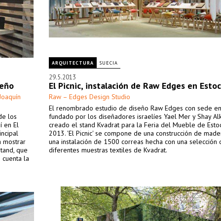
ARQUITECTURA
SUECIA
29.5.2013
seño
El Picnic, instalación de Raw Edges en Esto
Joaquín
Raw – Edges Design Studio
El renombrado estudio de diseño Raw Edges con sede en
de los
fundado por los diseñadores israelíes Yael Mer y Shay Alk
í en El
creado el stand Kvadrat para la Feria del Mueble de Est
incipal
2013. 'El Picnic' se compone de una construcción de made
a mostrar
una instalación de 1500 correas hecha con una selección 
stand, que
diferentes muestras textiles de Kvadrat.
 cuenta la