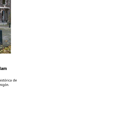
rdam
istórica de
migón.