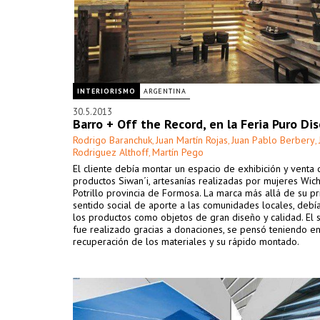
INTERIORISMO
ARGENTINA
30.5.2013
Barro + Off the Record, en la Feria Puro Di
Rodrigo Baranchuk
Juan Martín Rojas
Juan Pablo Berbery
,
,
,
Rodriguez Althoff
Martín Pego
,
El cliente debía montar un espacio de exhibición y venta 
productos Siwan´i, artesanías realizadas por mujeres Wich
Potrillo provincia de Formosa. La marca más allá de su pr
sentido social de aporte a las comunidades locales, debí
los productos como objetos de gran diseño y calidad. El 
fue realizado gracias a donaciones, se pensó teniendo en
recuperación de los materiales y su rápido montado.