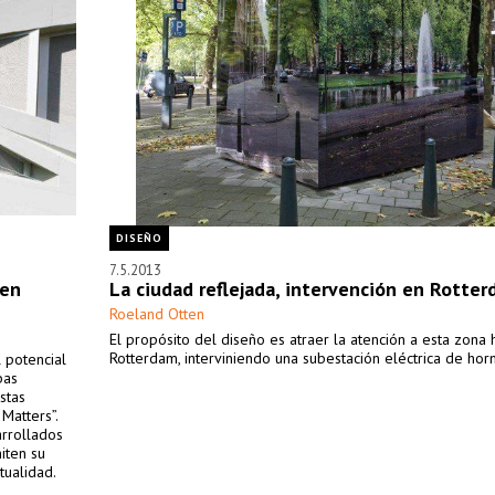
DISEÑO
7.5.2013
 en
La ciudad reflejada, intervención en Rotte
Roeland Otten
El propósito del diseño es atraer la atención a esta zona h
Rotterdam, interviniendo una subestación eléctrica de hor
 potencial
bas
stas
Matters”.
arrollados
iten su
tualidad.