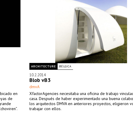
ARCHITECTURE
BÉLGICA
10.2.2014
Blob vB3
dmvA
ubicado en
XfactorAgencies necesitaba una oficina de trabajo vincula
oyas de
casa. Después de haber experimentado una buena colabo
 grande
los arquitectos DMVA en anteriores proyectos, eligieron v
choviren”.
trabajar con ellos.