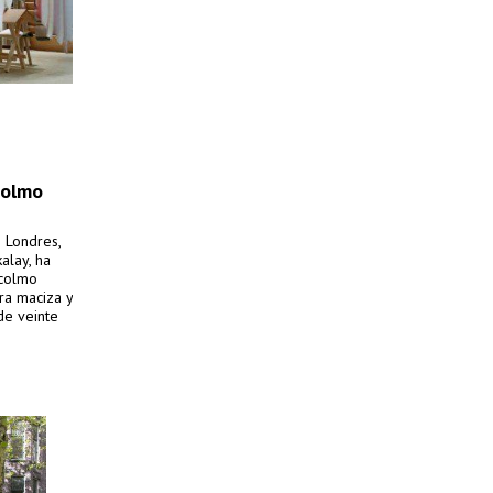
colmo
 Londres,
alay, ha
ocolmo
ra maciza y
de veinte