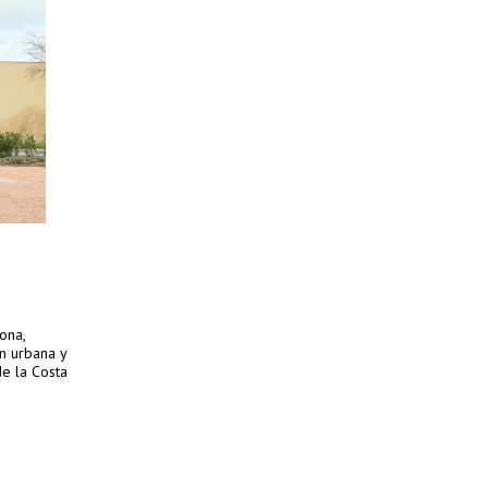
ona,
n urbana y
de la Costa