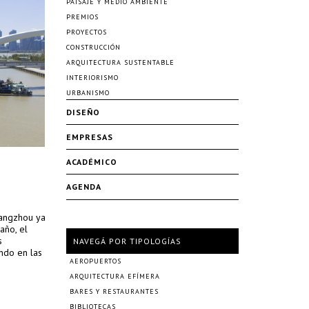
PAISAJE Y MEDIO AMBIENTE
PREMIOS
PROYECTOS
CONSTRUCCIÓN
ARQUITECTURA SUSTENTABLE
INTERIORISMO
URBANISMO
DISEÑO
EMPRESAS
ACADÉMICO
AGENDA
Hangzhou ya
año, el
s
NAVEGÁ POR TIPOLOGÍAS
ndo en las
AEROPUERTOS
ARQUITECTURA EFÍMERA
BARES Y RESTAURANTES
BIBLIOTECAS