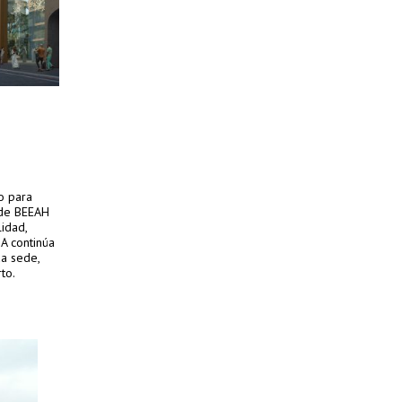
o para
e de BEEAH
lidad,
HA continúa
da sede,
to.