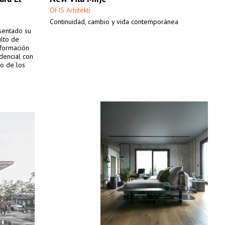
OFIS Arhitekti
Continuidad, cambio y vida contemporánea
esentado su
ulto de
sformación
idencial con
so de los