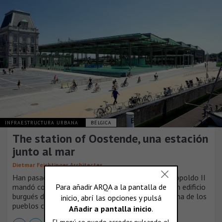
INFRAESTRUCTURA URBANA
BÉLGICA
The station of Oostende, una estación
junto al mar
Dietmar Feichtinger Architectes
Han pasado más de cien años desde que el rey Leopoldo II
mandó construir la actual estación de Ostende. Un edificio
burgués de magnífica arquitectura, digno de la "reina de los
pueblos costeros".