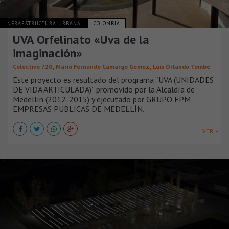
INFRAESTRUCTURA URBANA
COLOMBIA
UVA Orfelinato «Uva de la
imaginación»
,
,
Colectivo 720
Mario Fernando Camargo Gómez
Luis Orlando Tombé
Este proyecto es resultado del programa “UVA (UNIDADES
DE VIDA ARTICULADA)” promovido por la Alcaldía de
Medellín (2012-2015) y ejecutado por GRUPO EPM
EMPRESAS PUBLICAS DE MEDELLÍN.
VER +