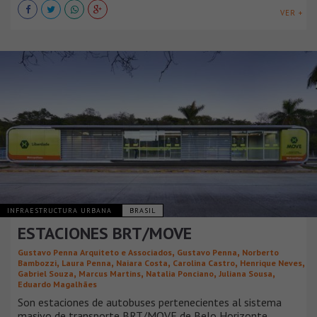
VER +
INFRAESTRUCTURA URBANA
BRASIL
ESTACIONES BRT/MOVE
,
,
Gustavo Penna Arquiteto e Associados
Gustavo Penna
Norberto
,
,
,
,
,
Bambozzi
Laura Penna
Naiara Costa
Carolina Castro
Henrique Neves
,
,
,
,
Gabriel Souza
Marcus Martins
Natalia Ponciano
Juliana Sousa
Eduardo Magalhães
Son estaciones de autobuses pertenecientes al sistema
masivo de transporte BRT/MOVE de Belo Horizonte.