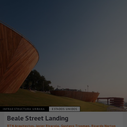
INFRAESTRUCTURA URBANA
ESTADOS UNIDOS
Beale Street Landing
,
,
,
RTN Arquitectos
Javier Rivarola
Gustavo Trosman
Ricardo Norton