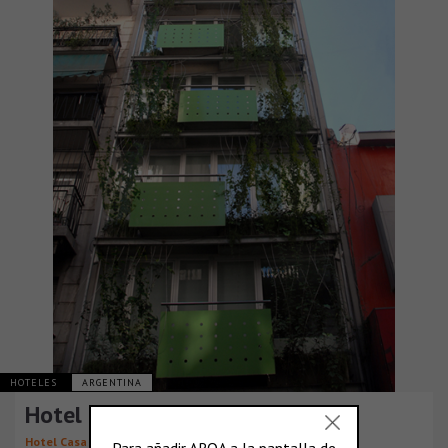
HOTELES
ARGENTINA
Hotel Casa Calma
,
,
Hotel Casa Calma
Carlos Levit
Miguel Benseñor