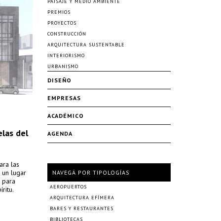
PAISAJE Y MEDIO AMBIENTE
PREMIOS
PROYECTOS
CONSTRUCCIÓN
ARQUITECTURA SUSTENTABLE
INTERIORISMO
URBANISMO
DISEÑO
EMPRESAS
ACADÉMICO
elas del
AGENDA
ara las
 un lugar
NAVEGÁ POR TIPOLOGÍAS
 para
AEROPUERTOS
ritu.
ARQUITECTURA EFÍMERA
BARES Y RESTAURANTES
BIBLIOTECAS