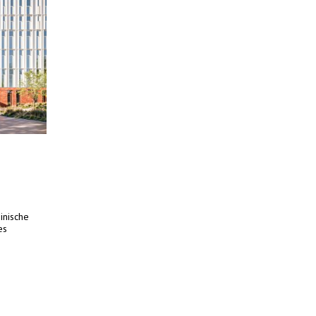
inische
es