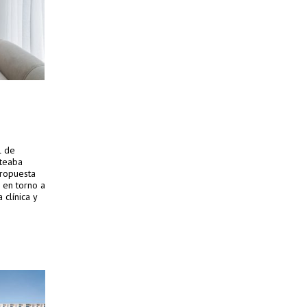
l de
nteaba
propuesta
o en torno a
 clínica y