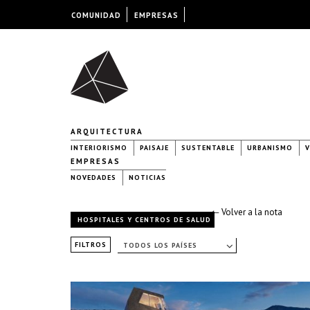
COMUNIDAD
EMPRESAS
ARQUITECTURA
INTERIORISMO
PAISAJE
SUSTENTABLE
URBANISMO
V
EMPRESAS
NOVEDADES
NOTICIAS
← Volver a la nota
HOSPITALES Y CENTROS DE SALUD
FILTROS
TODOS LOS PAÍSES