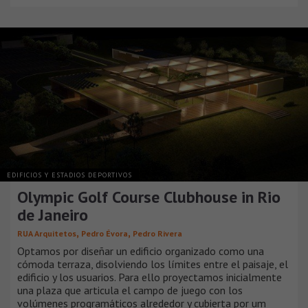
EDIFICIOS Y ESTADIOS DEPORTIVOS
Olympic Golf Course Clubhouse in Rio
de Janeiro
,
,
RUA Arquitetos
Pedro Évora
Pedro Rivera
Optamos por diseñar un edificio organizado como una
cómoda terraza, disolviendo los límites entre el paisaje, el
edificio y los usuarios. Para ello proyectamos inicialmente
una plaza que articula el campo de juego con los
volúmenes programáticos alrededor y cubierta por um