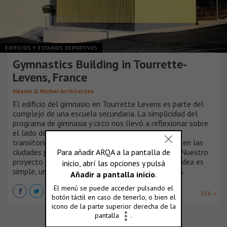
EDIFICIOS Y ESTADIOS DEPORTIVOS
Gymnastics Building in Tourrette-
Levens, France
Heams & Michel Architectes
El edificio del gimnasio en Tourrette Levens es parte del
complejo de una escuela secundaria. La simplicidad del
programa de gimnasia y circo nos llevó a reflexionar sobre
el lado de plástico del proyecto. De hecho, la
transitoriedad del circo que se monta y desmonta en las
ciudades permanece en el inconsciente colectivo. Nuestro
proyecto es una alegoría de la carpa del circo. La idea es
simple, una caja de hormigón cubierta con un paño.
VER +