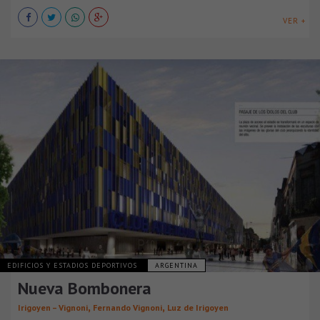
VER +
EDIFICIOS Y ESTADIOS DEPORTIVOS
ARGENTINA
Nueva Bombonera
,
,
Irigoyen – Vignoni
Fernando Vignoni
Luz de Irigoyen