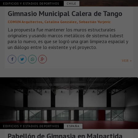
EDIFICIOS Y ESTADIOS DEPORTIVOS
CHILE
Gimnasio Municipal Calera de Tango
,
,
COMUN Arquitectos
Catalina González
Sebastián Yurjevic
La propuesta fue mantener los muros estructurales
originales y usando marcos metálicos de sistema tubest
para lo nuevo, es que se logró una gran limpieza espacial y
un diálogo entre lo existente y el proyecto.
VER +
EDIFICIOS Y ESTADIOS DEPORTIVOS
ESPAÑA
Pabellón de Gimnasia en Malpartida