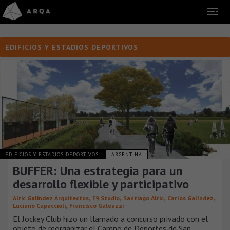
EDIFICIOS Y ESTADIOS DEPORTIVOS
EDIFICIOS Y ESTADIOS DEPORTIVOS
ARGENTINA
BUFFER: Una estrategia para un
desarrollo flexible y participativo
,
,
,
,
Alric Galindez Arquitectos
F9 Studio
Santiago Alric
Carlos Galíndez
,
Luciano Capaccioli
Francisco Galeazzi
El Jockey Club hizo un llamado a concurso privado con el
objeto de reorganizar el Campo de Deportes de San