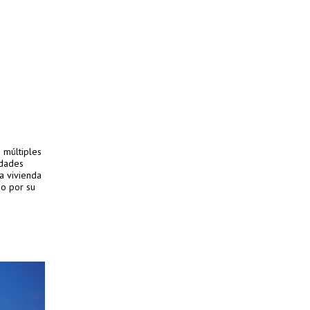
 múltiples
idades
la vivienda
no por su