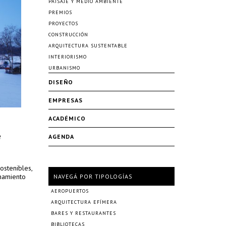
PAISAJE Y MEDIO AMBIENTE
PREMIOS
PROYECTOS
CONSTRUCCIÓN
ARQUITECTURA SUSTENTABLE
INTERIORISMO
URBANISMO
DISEÑO
EMPRESAS
ACADÉMICO
e
AGENDA
ostenibles,
enamiento
NAVEGÁ POR TIPOLOGÍAS
AEROPUERTOS
ARQUITECTURA EFÍMERA
BARES Y RESTAURANTES
BIBLIOTECAS