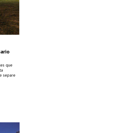
ario
ites que
ta
le separe