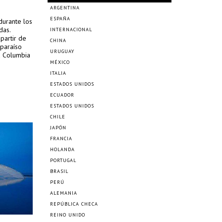
ARGENTINA
ESPAÑA
durante los
das.
INTERNACIONAL
partir de
CHINA
 paraíso
URUGUAY
a Columbia
MÉXICO
ITALIA
ESTADOS UNIDOS
ECUADOR
ESTADOS UNIDOS
CHILE
JAPÓN
FRANCIA
HOLANDA
PORTUGAL
BRASIL
PERÚ
ALEMANIA
REPÚBLICA CHECA
REINO UNIDO