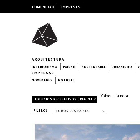
COMUNIDAD
EMPRESAS
ARQUITECTURA
INTERIORISMO
PAISAJE
SUSTENTABLE
URBANISMO
V
EMPRESAS
NOVEDADES
NOTICIAS
← Volver a la nota
|
EDIFICIOS RECREATIVOS
PÁGINA 7
FILTROS
TODOS LOS PAÍSES