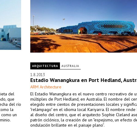
ARQUITECTURA
AUSTRALIA
1.8.2013
Estadio Wanangkura en Port Hedland, Austr
ARM Architecture
ieta del
El Estadio Wanangkura es el nuevo centro recreativo de u
ado, que
múltiples de Port Hedland, en Australia. El nombre del ce
echa del río
elegido entre cientos de presentaciones locales y signific
 como la
"relámpago" en el idioma local Kariyarra. El nombre rind
a como un
al diseño del centro, que el arquitecto Sophie Cleland as
minio.
patrón ciclónico, la creación de un "espejismo, un efecto d
ondulación brillante en el paisaje plano”.