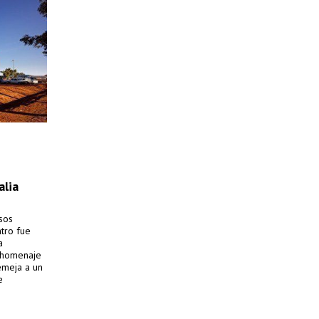
alia
sos
ntro fue
a
e homenaje
emeja a un
e