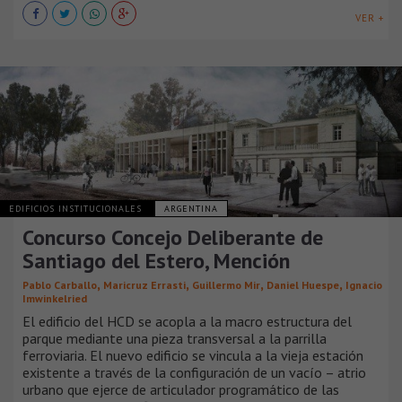
VER +
EDIFICIOS INSTITUCIONALES
ARGENTINA
Concurso Concejo Deliberante de
Santiago del Estero, Mención
,
,
,
,
Pablo Carballo
Maricruz Errasti
Guillermo Mir
Daniel Huespe
Ignacio
Imwinkelried
El edificio del HCD se acopla a la macro estructura del
parque mediante una pieza transversal a la parrilla
ferroviaria. El nuevo edificio se vincula a la vieja estación
existente a través de la configuración de un vacío – atrio
urbano que ejerce de articulador programático de las