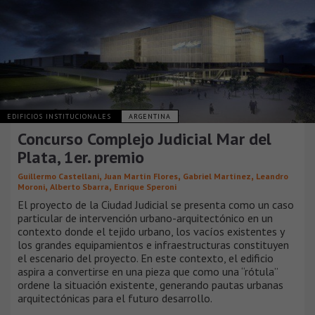
EDIFICIOS INSTITUCIONALES
ARGENTINA
Concurso Complejo Judicial Mar del
Plata, 1er. premio
,
,
,
Guillermo Castellani
Juan Martín Flores
Gabriel Martínez
Leandro
,
,
Moroni
Alberto Sbarra
Enrique Speroni
El proyecto de la Ciudad Judicial se presenta como un caso
particular de intervención urbano-arquitectónico en un
contexto donde el tejido urbano, los vacíos existentes y
los grandes equipamientos e infraestructuras constituyen
el escenario del proyecto. En este contexto, el edificio
aspira a convertirse en una pieza que como una “rótula”
ordene la situación existente, generando pautas urbanas
arquitectónicas para el futuro desarrollo.