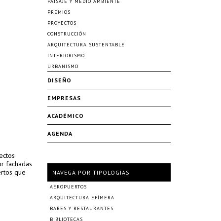
PAISAJE Y MEDIO AMBIENTE
PREMIOS
PROYECTOS
CONSTRUCCIÓN
ARQUITECTURA SUSTENTABLE
INTERIORISMO
URBANISMO
DISEÑO
EMPRESAS
ACADÉMICO
AGENDA
ectos
or fachadas
ertos que
NAVEGÁ POR TIPOLOGÍAS
AEROPUERTOS
ARQUITECTURA EFÍMERA
BARES Y RESTAURANTES
BIBLIOTECAS