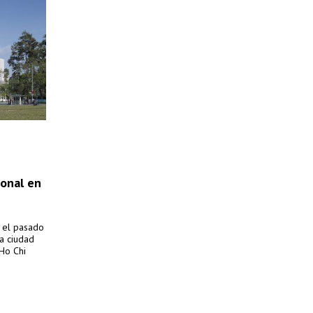
ional en
e el pasado
la ciudad
 Ho Chi