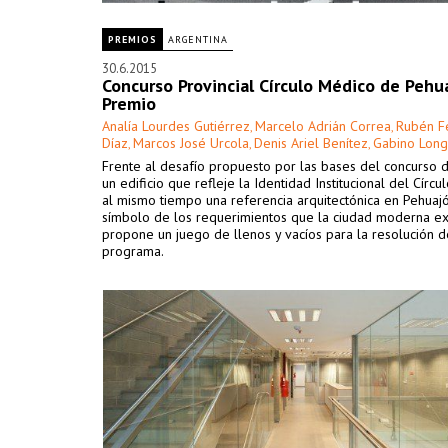
PREMIOS
ARGENTINA
30.6.2015
Concurso Provincial Círculo Médico de Pehua
Premio
Analía Lourdes Gutiérrez
Marcelo Adrián Correa
Rubén F
,
,
Díaz
Marcos José Urcola
Denis Ariel Benítez
Gabino Lon
,
,
,
Frente al desafío propuesto por las bases del concurso 
un edificio que refleje la Identidad Institucional del Círc
al mismo tiempo una referencia arquitectónica en Pehuaj
símbolo de los requerimientos que la ciudad moderna ex
propone un juego de llenos y vacíos para la resolución d
programa.