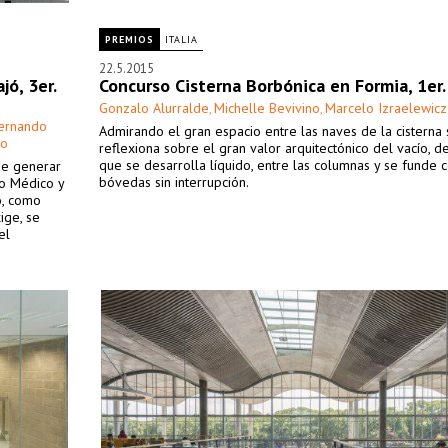
PREMIOS
ITALIA
22.5.2015
jó, 3er.
Concurso Cisterna Borbónica en Formia, 1er.
Gonzalo Alurralde
Michelle Bevivino
Marcelo Izraelewicz
,
,
ernando
Admirando el gran espacio entre las naves de la cisterna 
go
reflexiona sobre el gran valor arquitectónico del vacío, d
que se desarrolla líquido, entre las columnas y se funde c
de generar
bóvedas sin interrupción.
ulo Médico y
ó, como
ige, se
el