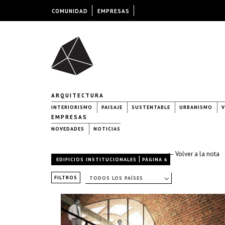
COMUNIDAD
EMPRESAS
ARQUITECTURA
INTERIORISMO
PAISAJE
SUSTENTABLE
URBANISMO
V
EMPRESAS
NOVEDADES
NOTICIAS
← Volver a la nota
|
EDIFICIOS INSTITUCIONALES
PÁGINA 6
FILTROS
TODOS LOS PAÍSES