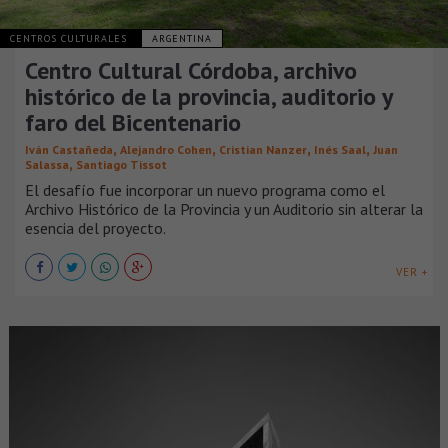
CENTROS CULTURALES
ARGENTINA
Centro Cultural Córdoba, archivo
histórico de la provincia, auditorio y
faro del Bicentenario
,
,
,
,
Iván Castañeda
Alejandro Cohen
Cristian Nanzer
Inés Saal
Juan
,
Salassa
Santiago Tissot
El desafío fue incorporar un nuevo programa como el
Archivo Histórico de la Provincia y un Auditorio sin alterar la
esencia del proyecto.
VER +