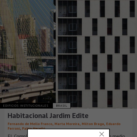
EDIFICIOS INSTITUCIONALES
BRASIL
Habitacional Jardim Edite
,
,
,
Fernando de Mello Franco
Marta Moreira
Milton Braga
Eduardo
,
Ferroni
Pablo Hereñú
EL Complejo de Viviendas Jardim Edite se pierde en medio