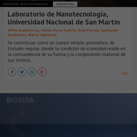
EDIFICIOS INSTITUCIONALES
ARGENTINA
Laboratorio de Nanotecnología,
Universidad Nacional de San Martín
,
,
,
DPRO Arquitectos
Fabián De La Fuente
Raúl Pieroni
Guillermo
,
Raddavero
Marta Oghievski
Se constituye como un cuerpo simple, prismático, de
trazado regular, donde la condición de iconicidad reside en
la contundencia de su forma y la composición material de
sus límites.
VER +