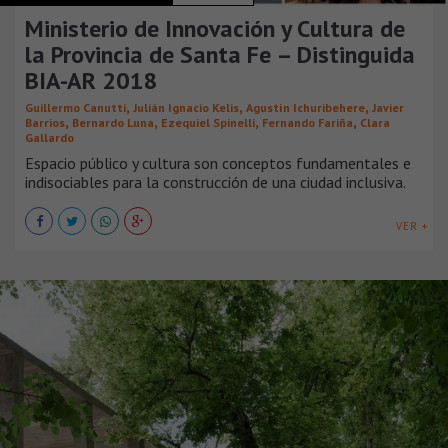
Ministerio de Innovación y Cultura de
la Provincia de Santa Fe – Distinguida
BIA-AR 2018
,
,
,
Guillermo Canutti
Julián Ignacio Kelis
Agustín Ichuribehere
Javier
,
,
,
,
Barrios
Bernardo Luna
Ezequiel Spinelli
Fernando Fariña
Clara
Gallardo
Espacio público y cultura son conceptos fundamentales e
indisociables para la construcción de una ciudad inclusiva.
VER +