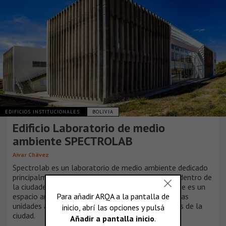
EDIFICIOS INSTITUCIONALES
BOLIVIA
Edificio Laboratorio de medio
ambiente SPECTROLAB
Aivar Chávez
Spectrolab es un laboratorio de medio ambiente dedicado
principalmente al estudio de aguas, se encuentra dentro de
la ciudadela de la Universidad Técnica de Oruro, que es un
espacio amplio en el cual están concentrados varias
unidades académicas flanqueados por las serranías de la
ciudad.