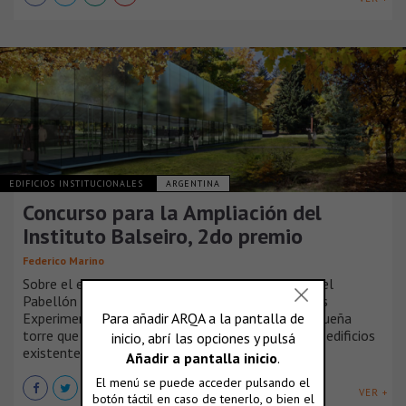
EDIFICIOS INSTITUCIONALES
ARGENTINA
Concurso para la Ampliación del
Instituto Balseiro, 2do premio
Federico Marino
Sobre el espacio entre el Pabellón de Mecánica y el
Pabellón de la Fundación los nuevos Laboratorios
Experimentales se presentan como una única pequeña
torre que se eleva solo dos plantas por sobre los edificios
existentes.
VER +