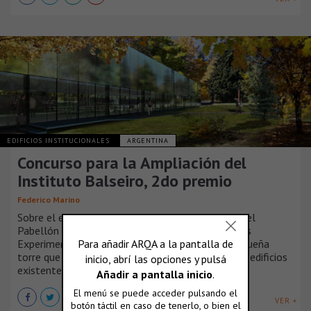
EDIFICIOS INSTITUCIONALES
ARGENTINA
Concurso para la Ampliación del
Instituto Balseiro, 2do premio
Federico Marino
Sobre el espacio entre el Pabellón de Mecánica y el
Pabellón de la Fundación los nuevos Laboratorios
Experimentales se presentan como una única pequeña
torre que se eleva solo dos plantas por sobre los edificios
existentes.
VER +