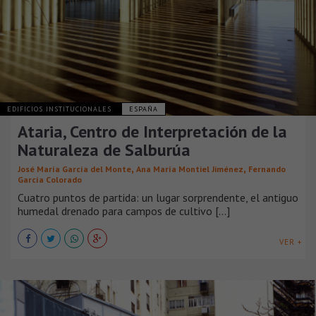
EDIFICIOS INSTITUCIONALES
ESPAÑA
Ataria, Centro de Interpretación de la
Naturaleza de Salburúa
,
,
José María García del Monte
Ana María Montiel Jiménez
Fernando
García Colorado
Cuatro puntos de partida: un lugar sorprendente, el antiguo
humedal drenado para campos de cultivo [...]
VER +