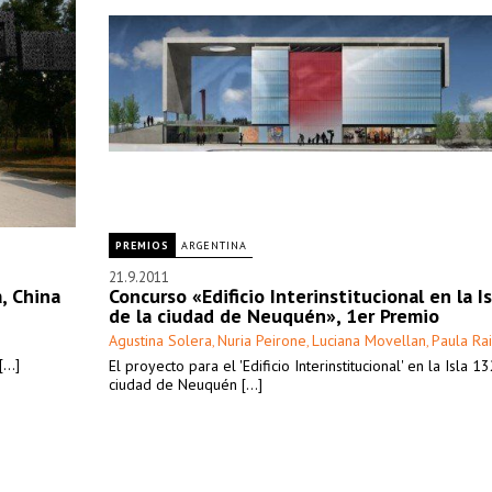
PREMIOS
ARGENTINA
21.9.2011
, China
Concurso «Edificio Interinstitucional en la I
de la ciudad de Neuquén», 1er Premio
Agustina Solera
Nuria Peirone
Luciana Movellan
Paula R
,
,
,
..]
El proyecto para el 'Edificio Interinstitucional' en la Isla 1
ciudad de Neuquén [...]