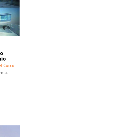
co
mio
l Cocco
ormal