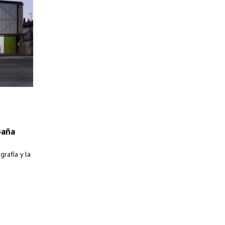
paña
rafía y la