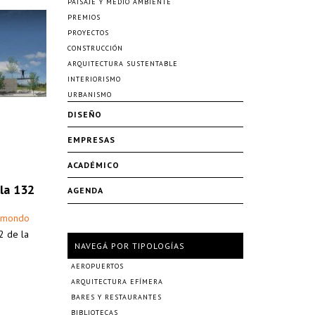
PAISAJE Y MEDIO AMBIENTE
PREMIOS
PROYECTOS
CONSTRUCCIÓN
ARQUITECTURA SUSTENTABLE
INTERIORISMO
URBANISMO
DISEÑO
EMPRESAS
ACADÉMICO
sla 132
AGENDA
aimondo
32 de la
NAVEGÁ POR TIPOLOGÍAS
AEROPUERTOS
ARQUITECTURA EFÍMERA
BARES Y RESTAURANTES
BIBLIOTECAS