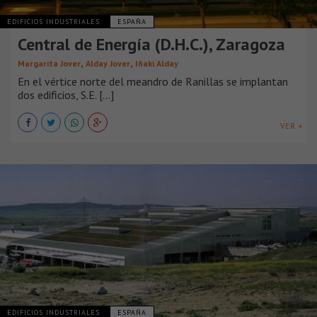
EDIFICIOS INDUSTRIALES
ESPAÑA
Central de Energía (D.H.C.), Zaragoza
,
,
Margarita Jover
Alday Jover
Iñaki Alday
En el vértice norte del meandro de Ranillas se implantan
dos edificios, S.E. [...]
VER +
EDIFICIOS INDUSTRIALES
ESPAÑA