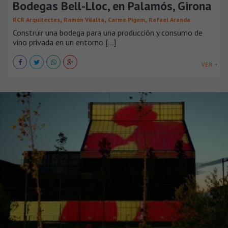
Bodegas Bell-Lloc, en Palamós, Girona
,
,
,
RCR Arquitectes
Ramón Vilalta
Carme Pigem
Rafael Aranda
Construir una bodega para una producción y consumo de
vino privada en un entorno [...]
VER +