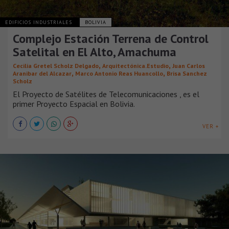
EDIFICIOS INDUSTRIALES
BOLIVIA
Complejo Estación Terrena de Control
Satelital en El Alto, Amachuma
,
,
Cecilia Gretel Scholz Delgado
Arquitectónica.Estudio
Juan Carlos
,
,
Aranibar del Alcazar
Marco Antonio Reas Huancollo
Brisa Sanchez
Scholz
El Proyecto de Satélites de Telecomunicaciones , es el
primer Proyecto Espacial en Bolivia.
VER +