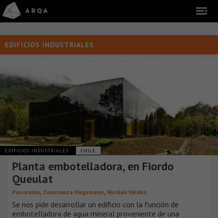
EDIFICIOS INDUSTRIALES
EDIFICIOS INDUSTRIALES
CHILE
Planta embotelladora, en Fiordo
Queulat
,
,
Panorama
Constanza Hagemann
Nicolás Valdes
Se nos pide desarrollar un edificio con la función de
embotelladora de agua mineral proveniente de una