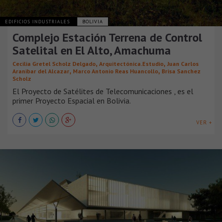
EDIFICIOS INDUSTRIALES
BOLIVIA
Complejo Estación Terrena de Control
Satelital en El Alto, Amachuma
,
,
Cecilia Gretel Scholz Delgado
Arquitectónica.Estudio
Juan Carlos
,
,
Aranibar del Alcazar
Marco Antonio Reas Huancollo
Brisa Sanchez
Scholz
El Proyecto de Satélites de Telecomunicaciones , es el
primer Proyecto Espacial en Bolivia.
VER +