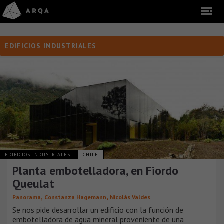
EDIFICIOS INDUSTRIALES
EDIFICIOS INDUSTRIALES
CHILE
Planta embotelladora, en Fiordo
Queulat
,
,
Panorama
Constanza Hagemann
Nicolás Valdes
Se nos pide desarrollar un edificio con la función de
embotelladora de agua mineral proveniente de una