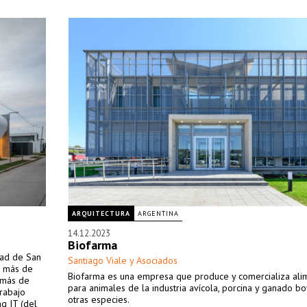
ARQUITECTURA
ARGENTINA
14.12.2023
Biofarma
dad de San
Santiago Viale y Asociados
or más de
Biofarma es una empresa que produce y comercializa ali
n más de
para animales de la industria avícola, porcina y ganado bo
rabajo
otras especies.
ng IT (del