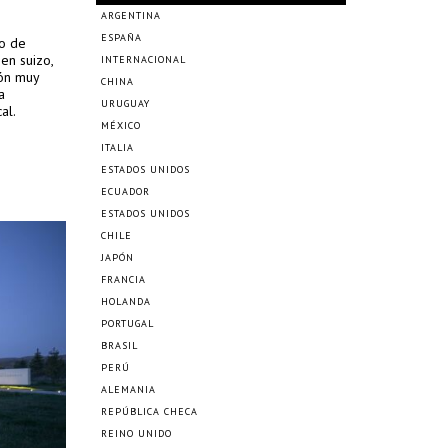
ARGENTINA
ESPAÑA
ño de
gen suizo,
INTERNACIONAL
ión muy
CHINA
a
URUGUAY
al.
MÉXICO
ITALIA
ESTADOS UNIDOS
ECUADOR
ESTADOS UNIDOS
CHILE
JAPÓN
FRANCIA
HOLANDA
PORTUGAL
BRASIL
PERÚ
ALEMANIA
REPÚBLICA CHECA
REINO UNIDO