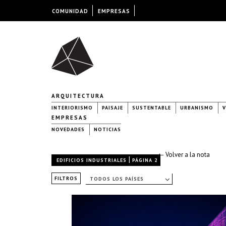
COMUNIDAD
EMPRESAS
ARQUITECTURA
INTERIORISMO
PAISAJE
SUSTENTABLE
URBANISMO
V
EMPRESAS
NOVEDADES
NOTICIAS
← Volver a la nota
|
EDIFICIOS INDUSTRIALES
PÁGINA 2
FILTROS
TODOS LOS PAÍSES