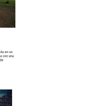
ada en un
va con una
 de