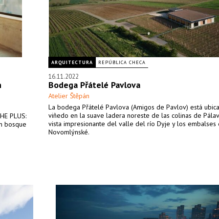
ARQUITECTURA
REPÚBLICA CHECA
16.11.2022
n
Bodega Přátelé Pavlova
Atelier Štěpán
La bodega Přátelé Pavlova (Amigos de Pavlov) está ubic
viñedo en la suave ladera noreste de las colinas de Pála
THE PLUS:
vista impresionante del valle del río Dyje y los embalses
un bosque
Novomlýnské.