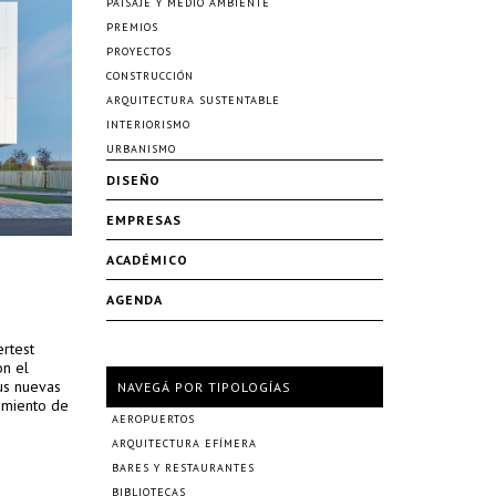
PAISAJE Y MEDIO AMBIENTE
PREMIOS
PROYECTOS
CONSTRUCCIÓN
ARQUITECTURA SUSTENTABLE
INTERIORISMO
URBANISMO
DISEÑO
EMPRESAS
ACADÉMICO
AGENDA
rtest
on el
us nuevas
NAVEGÁ POR TIPOLOGÍAS
imiento de
AEROPUERTOS
ARQUITECTURA EFÍMERA
BARES Y RESTAURANTES
BIBLIOTECAS