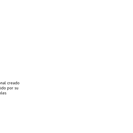
onal creado
ido por su
bles