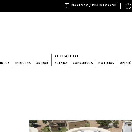
INGRESAR / REGISTRARSE
ACTUALIDAD
IDEOS
INDÍGENA
ANIDAR
AGENDA
CONCURSOS
NOTICIAS
OPINIÓ