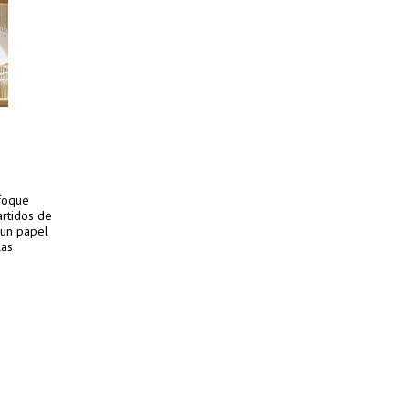
nfoque
rtidos de
 un papel
las