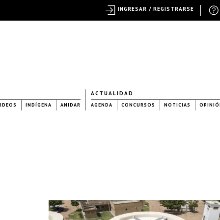
INGRESAR / REGISTRARSE
ACTUALIDAD
IDEOS
INDÍGENA
ANIDAR
AGENDA
CONCURSOS
NOTICIAS
OPINIÓ