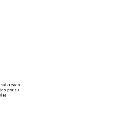
onal creado
ido por su
bles