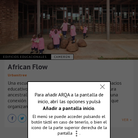
EDIFICIOS EDUCACIONALES
CAMERÚN
African Flow
Urbanitree
Una escuela infantil en Camerún reinventa los espacios
educativos siguiendo los principios de la arquitectura
ancestral africana. Su método educativo propone una
conexión emocional de los niños con los espacios que
organizan sus actividades de una manera fluida.
VER +