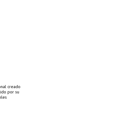
onal creado
ido por su
bles