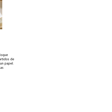
nfoque
rtidos de
 un papel
las