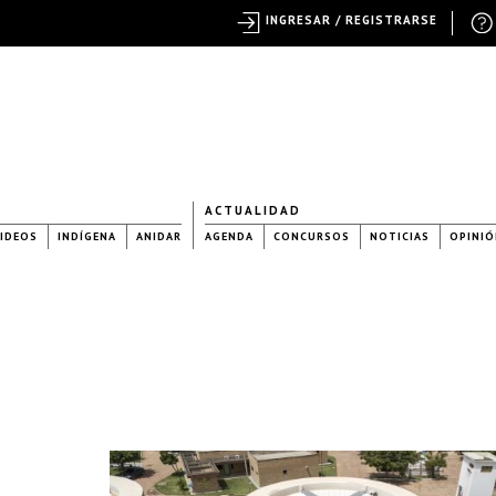
INGRESAR / REGISTRARSE
ACTUALIDAD
IDEOS
INDÍGENA
ANIDAR
AGENDA
CONCURSOS
NOTICIAS
OPINIÓ