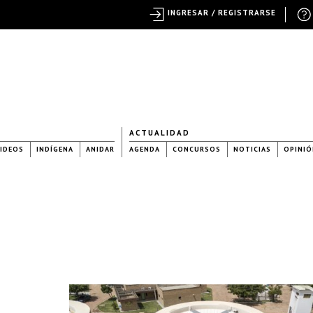
INGRESAR / REGISTRARSE
ACTUALIDAD
IDEOS
INDÍGENA
ANIDAR
AGENDA
CONCURSOS
NOTICIAS
OPINIÓ