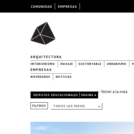
COMUNIDAD
EMPRESAS
ARQUITECTURA
INTERIORISMO
PAISAJE
SUSTENTABLE
URBANISMO
V
EMPRESAS
NOVEDADES
NOTICIAS
← Volver a la nota
|
EDIFICIOS EDUCACIONALES
PÁGINA 6
FILTROS
TODOS LOS PAÍSES