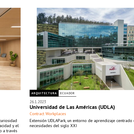
ARQUITECTURA
ECUADOR
26.1.2023
Universidad de Las Américas (UDLA)
Contract Workplaces
 curiosidad
Extensión UDLAPark, un entorno de aprendizaje centrado 
acidad y el
necesidades del siglo XXI
o a través