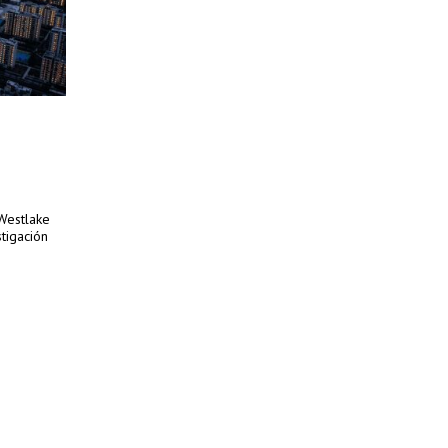
Westlake
stigación