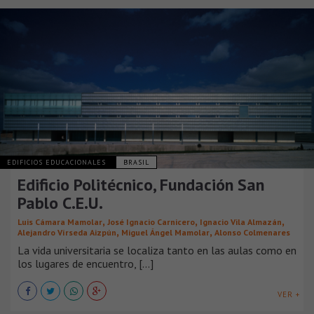
EDIFICIOS EDUCACIONALES
BRASIL
Edificio Politécnico, Fundación San
Pablo C.E.U.
,
,
,
Luis Cámara Mamolar
José Ignacio Carnicero
Ignacio Vila Almazán
,
,
Alejandro Vírseda Aizpún
Miguel Ángel Mamolar
Alonso Colmenares
La vida universitaria se localiza tanto en las aulas como en
los lugares de encuentro, [...]
VER +