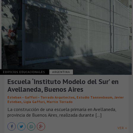
EDIFICIOS EDUCACIONALES
ARGENTINA
Escuela ‘Instituto Modelo del Sur’ en
Avellaneda, Buenos Aires
,
,
Esteban – Gaffuri – Torrado Arquitectos
Estudio Tannenbaum
Javier
,
,
Esteban
Ligia Gaffuri
Martín Torrado
La construcción de una escuela primaria en Avellaneda,
provincia de Buenos Aires, realizada durante [...]
VER +