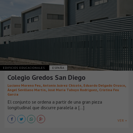
EDIFICIOS EDUCACIONALES
ESPAÑA
Colegio Gredos San Diego
,
,
,
Luciano Moreno Feu
Antonio Juárez Chicote
Eduardo Delgado Orusco
,
,
Ángel Sevillano Martín
José María Tabuyo Rodríguez
Cristina Feu
García
El conjunto se ordena a partir de una gran pieza
longitudinal que discurre paralela a [...]
VER +