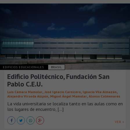
EDIFICIOS EDUCACIONALES
BRASIL
Edificio Politécnico, Fundación San
Pablo C.E.U.
,
,
,
Luis Cámara Mamolar
José Ignacio Carnicero
Ignacio Vila Almazán
,
,
Alejandro Vírseda Aizpún
Miguel Ángel Mamolar
Alonso Colmenares
La vida universitaria se localiza tanto en las aulas como en
los lugares de encuentro, [...]
VER +