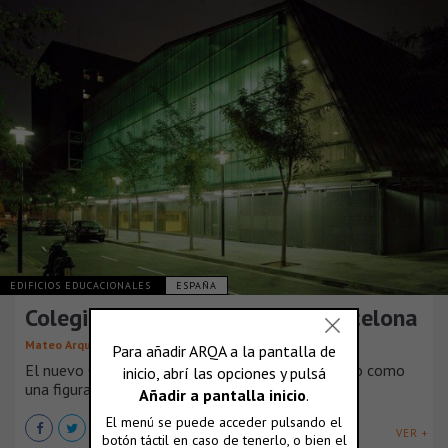
EDIFICIOS EDUCACIONALES
ESPAÑA
Colegio Mayor Sant Jordi en Barcelona
,
Mateo Arquitectura
Josep Lluís Mateo
El nuevo Colegio Mayor Sant Jordi se ha concebido como
una figura especial con voz [...]
VER +