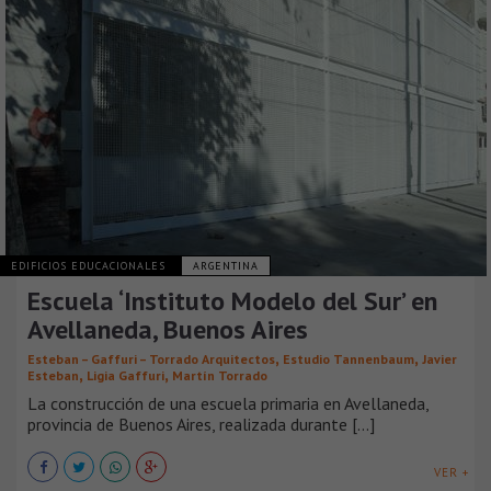
EDIFICIOS EDUCACIONALES
ARGENTINA
Escuela ‘Instituto Modelo del Sur’ en
Avellaneda, Buenos Aires
,
,
Esteban – Gaffuri – Torrado Arquitectos
Estudio Tannenbaum
Javier
,
,
Esteban
Ligia Gaffuri
Martín Torrado
La construcción de una escuela primaria en Avellaneda,
provincia de Buenos Aires, realizada durante [...]
VER +