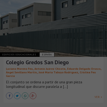
EDIFICIOS EDUCACIONALES
ESPAÑA
Colegio Gredos San Diego
,
,
,
Luciano Moreno Feu
Antonio Juárez Chicote
Eduardo Delgado Orusco
,
,
Ángel Sevillano Martín
José María Tabuyo Rodríguez
Cristina Feu
García
El conjunto se ordena a partir de una gran pieza
longitudinal que discurre paralela a [...]
VER +