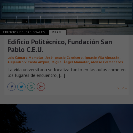
EDIFICIOS EDUCACIONALES
BRASIL
Edificio Politécnico, Fundación San
Pablo C.E.U.
,
,
,
Luis Cámara Mamolar
José Ignacio Carnicero
Ignacio Vila Almazán
,
,
Alejandro Vírseda Aizpún
Miguel Ángel Mamolar
Alonso Colmenares
La vida universitaria se localiza tanto en las aulas como en
los lugares de encuentro, [...]
VER +