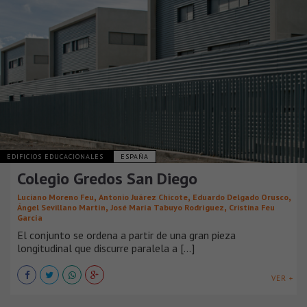
EDIFICIOS EDUCACIONALES
ESPAÑA
Colegio Gredos San Diego
,
,
,
Luciano Moreno Feu
Antonio Juárez Chicote
Eduardo Delgado Orusco
,
,
Ángel Sevillano Martín
José María Tabuyo Rodríguez
Cristina Feu
García
El conjunto se ordena a partir de una gran pieza
longitudinal que discurre paralela a [...]
VER +