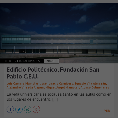
EDIFICIOS EDUCACIONALES
BRASIL
Edificio Politécnico, Fundación San
Pablo C.E.U.
,
,
,
Luis Cámara Mamolar
José Ignacio Carnicero
Ignacio Vila Almazán
,
,
Alejandro Vírseda Aizpún
Miguel Ángel Mamolar
Alonso Colmenares
La vida universitaria se localiza tanto en las aulas como en
los lugares de encuentro, [...]
VER +