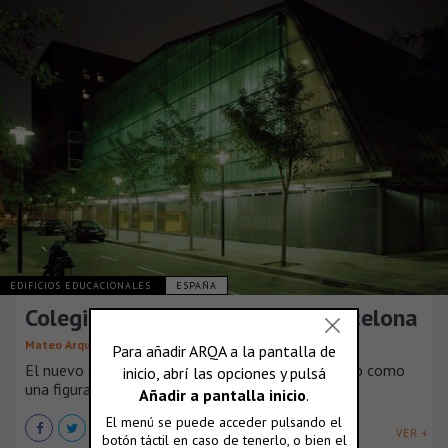
EDIFICIOS EDUCACIONALES
ESPAÑA
Colegio Mayor Sant Jordi en Barcelona
,
Mateo Arquitectura
Josep Lluís Mateo
El nuevo Colegio Mayor Sant Jordi se ha concebido como
una figura especial con voz [...]
VER +