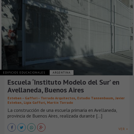
EDIFICIOS EDUCACIONALES
ARGENTINA
Escuela ‘Instituto Modelo del Sur’ en
Avellaneda, Buenos Aires
,
,
Esteban – Gaffuri – Torrado Arquitectos
Estudio Tannenbaum
Javier
,
,
Esteban
Ligia Gaffuri
Martín Torrado
La construcción de una escuela primaria en Avellaneda,
provincia de Buenos Aires, realizada durante [...]
VER +